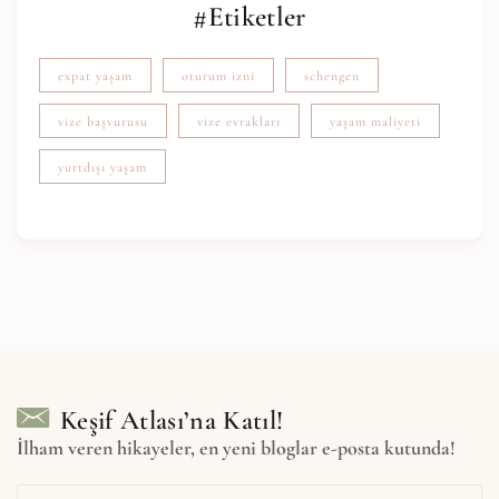
#Etiketler
expat yaşam
oturum izni
schengen
vize başvurusu
vize evrakları
yaşam maliyeti
yurtdışı yaşam
Keşif Atlası’na Katıl!
İlham veren hikayeler, en yeni bloglar e-posta kutunda!