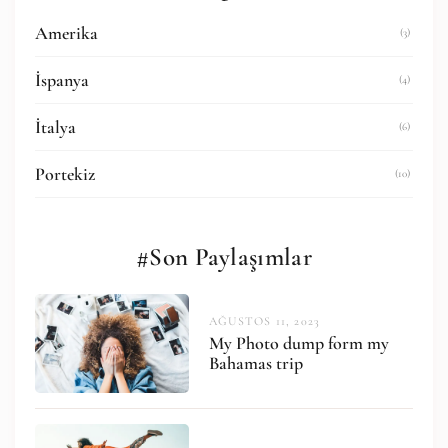
Amerika
(3)
İspanya
(4)
İtalya
(6)
Portekiz
(10)
#Son Paylaşımlar
AĞUSTOS 11, 2023
My Photo dump form my
Bahamas trip