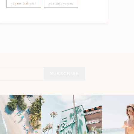
yaşam maliyeti
yurtdışı yaşam
SUBSCRIBE