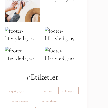
#Etiketler
expat yaşam
oturum izni
schengen
vize başvurusu
vize evrakları