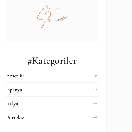
#Kategoriler
Amerika
(3)
İspanya
(4)
İtalya
(6)
Portekiz
(10)