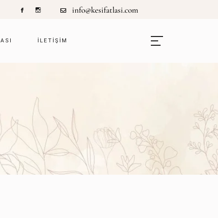
info@kesifatlasi.com
LASI
ILETIŞIM