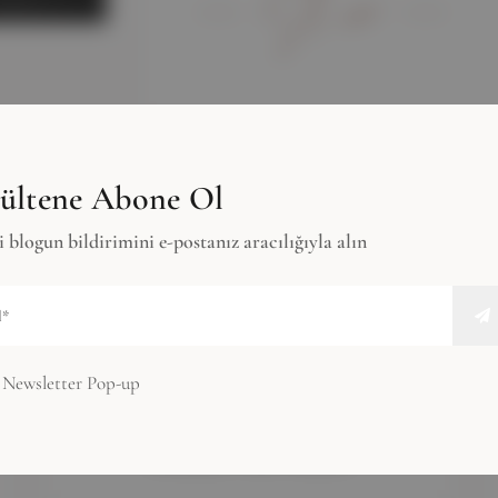
ültene Abone Ol
#Keşif Hikayeleri
 blogun bildirimini e-postanız aracılığıyla alın
 Newsletter Pop-up
PORTEKIZ
Portekiz Vize Türleri