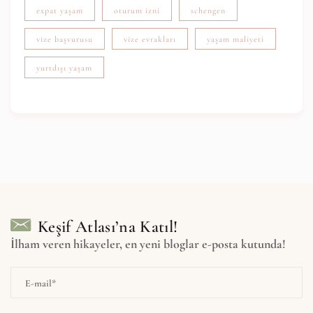
expat yaşam
oturum izni
schengen
vize başvurusu
vize evrakları
yaşam maliyeti
yurtdışı yaşam
Keşif Atlası’na Katıl!
İlham veren hikayeler, en yeni bloglar e-posta kutunda!