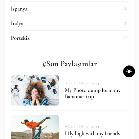
İspanya
(4)
İtalya
(6)
Portekiz
(10)
#Son Paylaşımlar
AĞUSTOS 11, 2023
My Photo dump form my
Bahamas trip
AĞUSTOS 11, 2023
I fly high with my friends