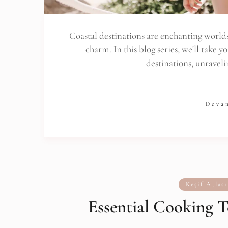
Coastal destinations are enchanting worlds
charm. In this blog series, we'll take y
destinations, unravel
Deva
Keşif Atlası
Essential Cooking T