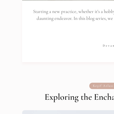
Starting a new practice, whether it's a hobby,
daunting endeavor. In this blog series, w
Deva
Keşif Atlası
Exploring the Ench