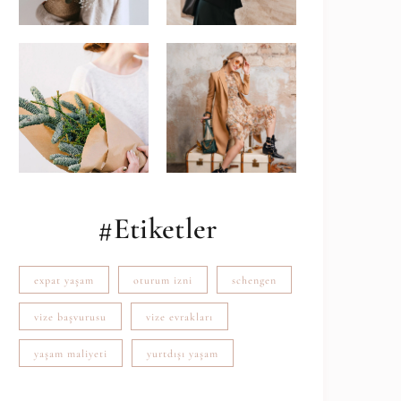
#Etiketler
expat yaşam
oturum izni
schengen
vize başvurusu
vize evrakları
yaşam maliyeti
yurtdışı yaşam