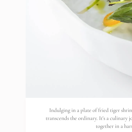
Indulging in a plate of fried tiger shri
transcends the ordinary. It's a culinary 
together in a h