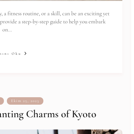
 a fitness routine, or a skill, can be an exciting yet
e provide a step-by-step guide to help you embark
on…
mını Oku
Ekim 25, 2023
anting Charms of Kyoto