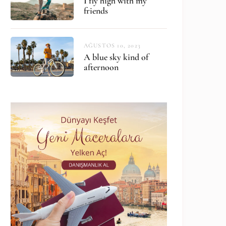
I fly high with my
friends
AĞUSTOS 10, 2023
A blue sky kind of
afternoon