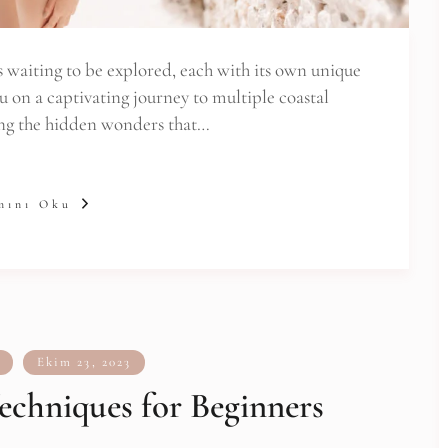
 waiting to be explored, each with its own unique
ou on a captivating journey to multiple coastal
ing the hidden wonders that…
mını Oku
Ekim 23, 2023
echniques for Beginners