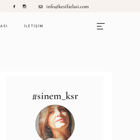
info@kesifatlasi.com
LASI
ILETIŞIM
#sinem_ksr