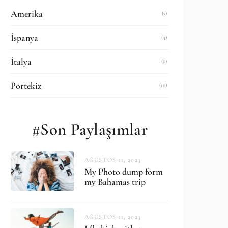
Amerika
(3)
İspanya
(4)
İtalya
(6)
Portekiz
(10)
#Son Paylaşımlar
AĞUSTOS 11, 2023
My Photo dump form
my Bahamas trip
AĞUSTOS 11, 2023