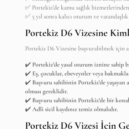
✅ Portekiz’de kamu sağlık hizmetlerinde
✅ 5 yıl sonra kalıcı oturum ve vatandaşlı
Portekiz D6 Vizesine Kiml
Portekiz D6 Vizesine başvurabilmek için aş
✔️
Portekiz’de yasal oturum iznine sahip bi
✔️
Eş, çocuklar, ebeveynler veya bakmakla
✔️
Başvuru sahibinin Portekiz’de yaşayan a
olması gereklidir.
✔️
Başvuru sahibinin Portekiz’de bir kona
B
✔️
Adli sicil kaydınız temiz olmalıdır.
Her yeni
Portekiz D6 Vizesi İçin Ge