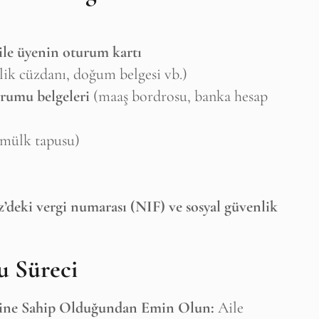
aile üyenin oturum kartı
Stop Newsletter Pop-up
lik cüzdanı, doğum belgesi vb.)
urumu belgeleri
(maaş bordrosu, banka hesap
 mülk tapusu)
z’deki vergi numarası (NIF) ve sosyal güvenlik
u Süreci
nine Sahip Olduğundan Emin Olun:
Aile