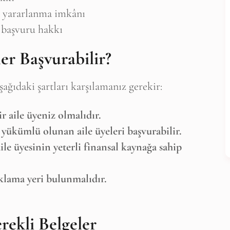
n yararlanma imkânı
k başvuru hakkı
er Başvurabilir?
ağıdaki şartları karşılamanız gerekir:
r aile üyeniz olmalıdır.
 yükümlü olunan aile üyeleri başvurabilir.
ile üyesinin yeterli finansal kaynağa sahip
klama yeri bulunmalıdır.
ültene Abone Ol
 blogun bildirimini e-postanız aracılığıyla alın
rekli Belgeler