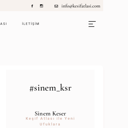
info@kesifatlasi.com
LASI
ILETIŞIM
#sinem_ksr
Sinem Keser
Keşif Atlası ile Yeni
Ufuklara