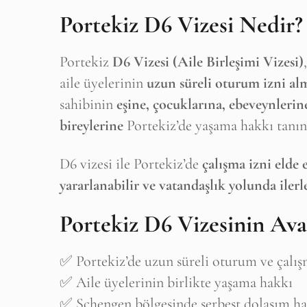
Portekiz D6 Vizesi Nedir?
Portekiz
D6 Vizesi (Aile Birleşimi Vizesi)
aile üyelerinin
uzun süreli oturum izni al
sahibinin
eşine, çocuklarına, ebeveynleri
bireylerine
Portekiz’de yaşama hakkı tanını
D6 vizesi ile Portekiz’de
çalışma izni elde 
yararlanabilir ve vatandaşlık yolunda ilerle
Portekiz D6 Vizesinin Ava
✅ Portekiz’de uzun süreli oturum ve çalış
✅ Aile üyelerinin birlikte yaşama hakkı
✅ Schengen bölgesinde serbest dolaşım h