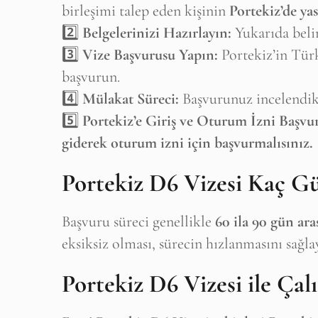
birleşimi talep eden kişinin
Portekiz’de ya
2️⃣
Belgelerinizi Hazırlayın:
Yukarıda belir
3️⃣
Vize Başvurusu Yapın:
Portekiz’in Türk
başvurun.
4️⃣
Mülakat Süreci:
Başvurunuz incelendik
5️⃣
Portekiz’e Giriş ve Oturum İzni Başvu
giderek oturum izni için başvurmalısınız.
Portekiz D6 Vizesi Kaç G
Başvuru süreci genellikle
60 ila 90 gün ara
eksiksiz olması, sürecin hızlanmasını sağlay
Portekiz D6 Vizesi ile Ça