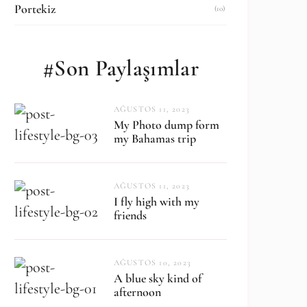
Portekiz
(10)
#Son Paylaşımlar
AĞUSTOS 11, 2023
My Photo dump form
my Bahamas trip
AĞUSTOS 11, 2023
I fly high with my
friends
AĞUSTOS 10, 2023
A blue sky kind of
afternoon