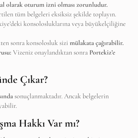
sal olarak oturum izni olması zorunludur.
tilen tüm belgeleri eksiksiz şekilde toplayın.
iye’deki konsolosluklarına veya büyükelçiliğine
ten sonra konsolosluk sizi
mülakata çağırabilir.
rusu:
Vizeniz onaylandıktan sonra
Portekiz’e
ünde Çıkar?
sında
sonuçlanmaktadır. Ancak belgelerin
abilir.
lışma Hakkı Var mı?