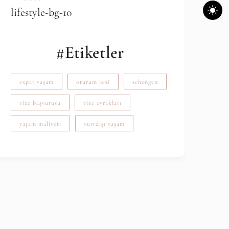
#Etiketler
expat yaşam
oturum izni
schengen
vize başvurusu
vize evrakları
yaşam maliyeti
yurtdışı yaşam