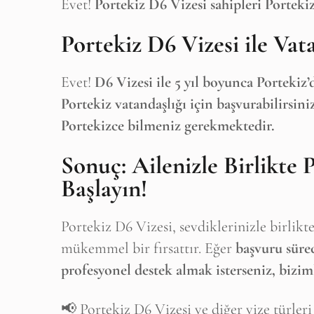
Evet!
Portekiz D6 Vizesi sahipleri Portekiz
Portekiz D6 Vizesi ile Vat
Evet!
D6 Vizesi ile 5 yıl boyunca Portekiz’
Portekiz vatandaşlığı için başvurabilirsiniz
Portekizce bilmeniz gerekmektedir.
Sonuç: Ailenizle Birlikte 
Başlayın!
Portekiz D6 Vizesi, sevdiklerinizle birlikt
mükemmel bir fırsattır. Eğer
başvuru süre
profesyonel destek almak isterseniz, biziml
📢 Portekiz D6 Vizesi ve diğer vize türler