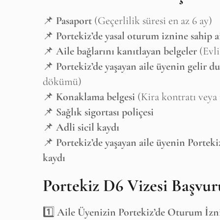
📌
Pasaport
(Geçerlilik süresi en az 6 ay)
📌
Portekiz’de yasal oturum iznine sahip 
📌
Aile bağlarını kanıtlayan belgeler
(Evli
📌
Portekiz’de yaşayan aile üyenin gelir d
dökümü)
📌
Konaklama belgesi
(Kira kontratı veya
📌
Sağlık sigortası poliçesi
📌
Adli sicil kaydı
📌
Portekiz’de yaşayan aile üyenin Porteki
kaydı
Portekiz D6 Vizesi Başvur
1️⃣
Aile Üyenizin Portekiz’de Oturum İz