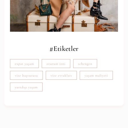
#Etiketler
expat yaşam
oturum izni
schengen
vize başvurusu
vize evrakları
yaşam maliyeti
yurtdışı yaşam