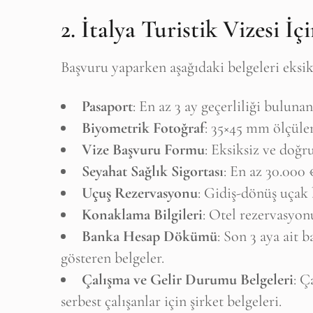
2. İtalya Turistik Vizesi İç
Başvuru yaparken aşağıdaki belgeleri eksi
Pasaport
: En az 3 ay geçerliliği bulunan
Biyometrik Fotoğraf
: 35×45 mm ölçüler
Vize Başvuru Formu
: Eksiksiz ve doğ
Seyahat Sağlık Sigortası
: En az 30.000 €
Uçuş Rezervasyonu
: Gidiş-dönüş uçak 
Konaklama Bilgileri
: Otel rezervasyo
Banka Hesap Dökümü
: Son 3 aya ait 
gösteren belgeler.
Çalışma ve Gelir Durumu Belgeleri
: Ç
serbest çalışanlar için şirket belgeleri.