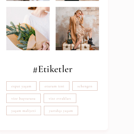
#Etiketler
expat yaşam
oturum izni
schengen
vize başvurusu
vize evrakları
yaşam maliyeti
yurtdışı yaşam