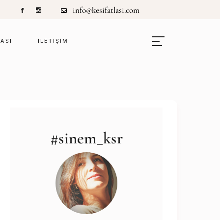
info@kesifatlasi.com
LASI
ILETIŞIM
#sinem_ksr