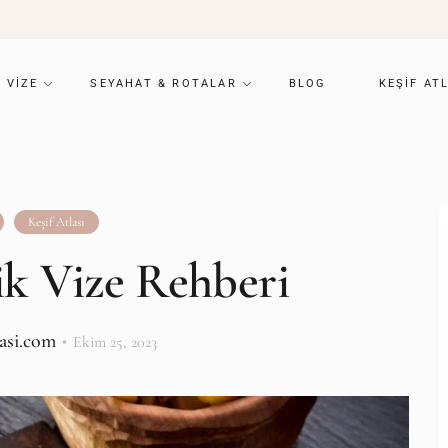
VIZE
SEYAHAT & ROTALAR
BLOG
KEŞIF AT
Keşif Atlası
tik Vize Rehberi
lasi.com
Ekim 25, 2023