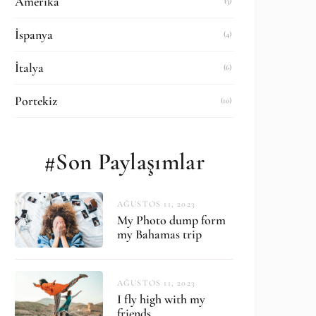
Amerika
(3)
İspanya
(4)
İtalya
(6)
Portekiz
(10)
#Son Paylaşımlar
AĞUSTOS 11, 2023
My Photo dump form
my Bahamas trip
AĞUSTOS 11, 2023
I fly high with my
friends