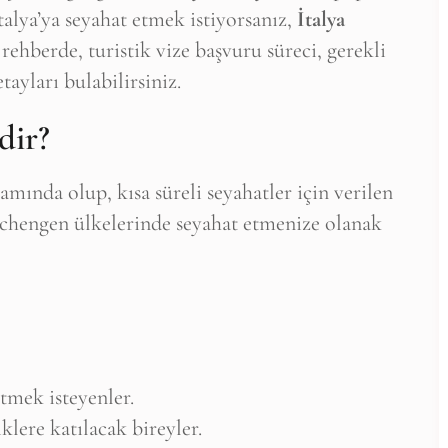
İtalya’ya seyahat etmek istiyorsanız,
İtalya
ehberde, turistik vize başvuru süreci, gerekli
ayları bulabilirsiniz.
dir?
mında olup, kısa süreli seyahatler için verilen
Schengen ülkelerinde seyahat etmenize olanak
itmek isteyenler.
iklere katılacak bireyler.