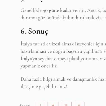
Genellikle
90 güne kadar
verilir. Ancak, b
durumu göz önünde bulundurularak vize sür
6. Sonuç
İtalya turistik vizesi almak isteyenler için 
hazırlanması ve doğru başvuru yapılması sü
İtalya’ya seyahat etmeyi planlıyorsanız, v
yapmanız önerilir.
Daha fazla bilgi almak ve danışmanlık hi
iletişime geçebilirsiniz!
Share: