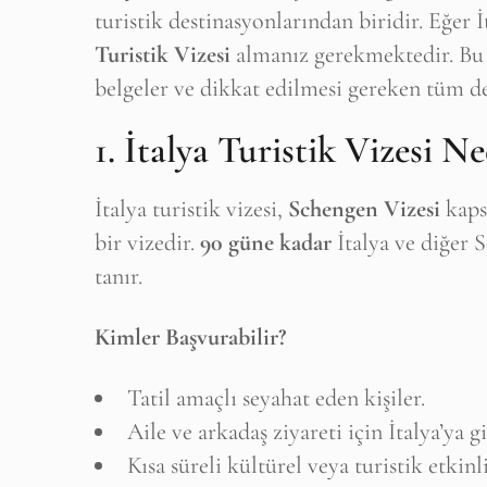
turistik destinasyonlarından biridir. Eğer 
Turistik Vizesi
almanız gerekmektedir. Bu r
belgeler ve dikkat edilmesi gereken tüm det
1. İtalya Turistik Vizesi Ne
İtalya turistik vizesi,
Schengen Vizesi
kapsa
bir vizedir.
90 güne kadar
İtalya ve diğer 
tanır.
Kimler Başvurabilir?
Tatil amaçlı seyahat eden kişiler.
Aile ve arkadaş ziyareti için İtalya’ya g
Kısa süreli kültürel veya turistik etkinl