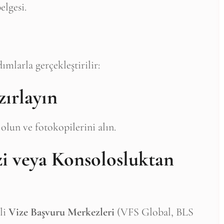
elgesi.
ımlarla gerçekleştirilir:
zırlayın
lun ve fotokopilerini alın.
zi veya Konsolosluktan
li
Vize Başvuru Merkezleri
(VFS Global, BLS