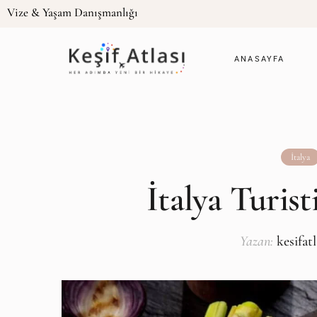
Vize & Yaşam Danışmanlığı
ANASAYFA
İtalya
İtalya Turis
Yazan:
kesifat